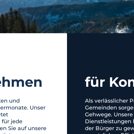
nehmen
für K
rten und
Als verlässlicher 
termonate. Unser
Gemeinden sorgen 
tet
Gehwege. Unsere
für jede
Dienstleistungen h
n Sie auf unsere
der Bürger zu gew