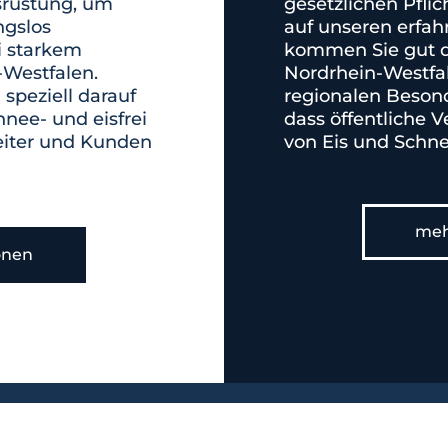
srüstung, um
gesetzlichen Pflic
ngslos
auf unseren erfa
i starkem
kommen Sie gut d
-Westfalen.
Nordrhein-Westfal
speziell darauf
regionalen Besond
hnee- und eisfrei
dass öffentliche 
beiter und Kunden
von Eis und Schne
meh
onen