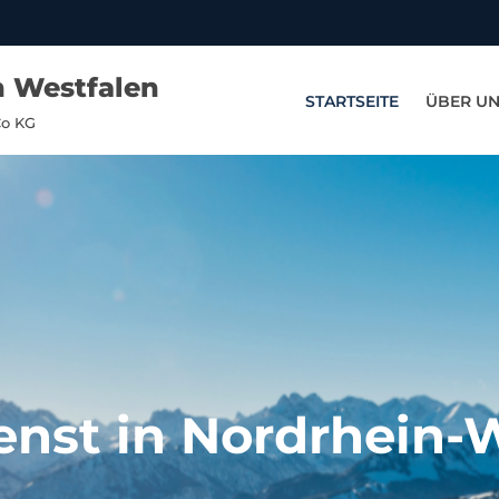
n Westfalen
STARTSEITE
ÜBER U
Co KG
enst in Nordrhein-W