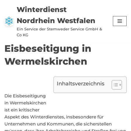
Winterdienst
Zum
Nordrhein Westfalen
Inhalt
springen
Ein Service der Stemweder Service GmbH &
Co KG
Eisbeseitigung in
Wermelskirchen
Inhaltsverzeichnis
Die Eisbeseitigung
in Wermelskirchen
ist ein kritischer
Aspekt des Winterdienstes, insbesondere für
Unternehmen und Kommunen, die sicherstellen
müssen, dass ihre Arbeitsbereiche und Straßen frei von