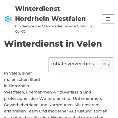
Winterdienst
Zum
Nordrhein Westfalen
Inhalt
springen
Ein Service der Stemweder Service GmbH &
Co KG
Winterdienst in Velen
Inhaltsverzeichnis
In Velen, einer
malerischen Stadt
in Nordrhein-
Westfalen, übernehmen wir zuverlässig und
professionell den Winterdienst für Unternehmen,
Gewerbebetriebe und Kommunen. Mit unserem
erfahrenen Team und moderner Ausrüstung sorgen
wir dafür, dass Straßen, Wege und Plätze auch bei