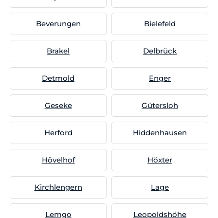
Beverungen
Bielefeld
Brakel
Delbrück
Detmold
Enger
Geseke
Gütersloh
Herford
Hiddenhausen
Hövelhof
Höxter
Kirchlengern
Lage
Lemgo
Leopoldshöhe