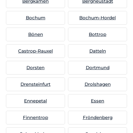
Bergkamen
Bergneustadt
Bochum
Bochum-Hordel
Bönen
Bottrop
Castrop-Rauxel
Datteln
Dorsten
Dortmund
Drensteinfurt
Drolshagen
Ennepetal
Essen
Finnentrop
Fröndenberg