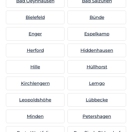
Bad Oeynhausen
Bad Salzuflen
Bielefeld
Bünde
Enger
Espelkamp
Herford
Hiddenhausen
Hille
Hüllhorst
Kirchlengern
Lemgo
Leopoldshöhe
Lübbecke
Minden
Petershagen