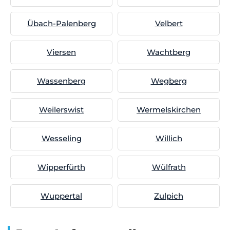
Übach-Palenberg
Velbert
Viersen
Wachtberg
Wassenberg
Wegberg
Weilerswist
Wermelskirchen
Wesseling
Willich
Wipperfürth
Wülfrath
Wuppertal
Zulpich