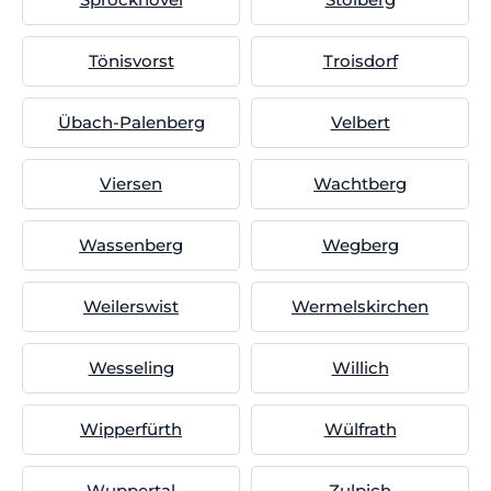
Tönisvorst
Troisdorf
Übach-Palenberg
Velbert
Viersen
Wachtberg
Wassenberg
Wegberg
Weilerswist
Wermelskirchen
Wesseling
Willich
Wipperfürth
Wülfrath
Wuppertal
Zulpich