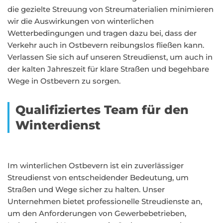
die gezielte Streuung von Streumaterialien minimieren
wir die Auswirkungen von winterlichen
Wetterbedingungen und tragen dazu bei, dass der
Verkehr auch in Ostbevern reibungslos fließen kann.
Verlassen Sie sich auf unseren Streudienst, um auch in
der kalten Jahreszeit für klare Straßen und begehbare
Wege in Ostbevern zu sorgen.
Qualifiziertes Team für den
Winterdienst
Im winterlichen Ostbevern ist ein zuverlässiger
Streudienst von entscheidender Bedeutung, um
Straßen und Wege sicher zu halten. Unser
Unternehmen bietet professionelle Streudienste an,
um den Anforderungen von Gewerbebetrieben,