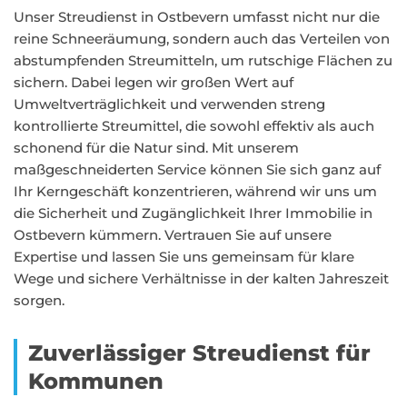
Unser Streudienst in Ostbevern umfasst nicht nur die
reine Schneeräumung, sondern auch das Verteilen von
abstumpfenden Streumitteln, um rutschige Flächen zu
sichern. Dabei legen wir großen Wert auf
Umweltverträglichkeit und verwenden streng
kontrollierte Streumittel, die sowohl effektiv als auch
schonend für die Natur sind. Mit unserem
maßgeschneiderten Service können Sie sich ganz auf
Ihr Kerngeschäft konzentrieren, während wir uns um
die Sicherheit und Zugänglichkeit Ihrer Immobilie in
Ostbevern kümmern. Vertrauen Sie auf unsere
Expertise und lassen Sie uns gemeinsam für klare
Wege und sichere Verhältnisse in der kalten Jahreszeit
sorgen.
Zuverlässiger Streudienst für
Kommunen