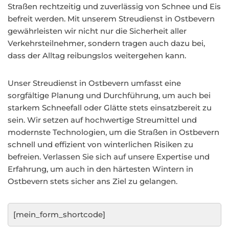
Straßen rechtzeitig und zuverlässig von Schnee und Eis
befreit werden. Mit unserem Streudienst in Ostbevern
gewährleisten wir nicht nur die Sicherheit aller
Verkehrsteilnehmer, sondern tragen auch dazu bei,
dass der Alltag reibungslos weitergehen kann.
Unser Streudienst in Ostbevern umfasst eine
sorgfältige Planung und Durchführung, um auch bei
starkem Schneefall oder Glätte stets einsatzbereit zu
sein. Wir setzen auf hochwertige Streumittel und
modernste Technologien, um die Straßen in Ostbevern
schnell und effizient von winterlichen Risiken zu
befreien. Verlassen Sie sich auf unsere Expertise und
Erfahrung, um auch in den härtesten Wintern in
Ostbevern stets sicher ans Ziel zu gelangen.
[mein_form_shortcode]