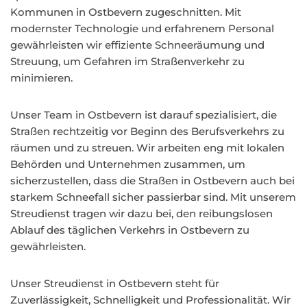
Kommunen in Ostbevern zugeschnitten. Mit
modernster Technologie und erfahrenem Personal
gewährleisten wir effiziente Schneeräumung und
Streuung, um Gefahren im Straßenverkehr zu
minimieren.
Unser Team in Ostbevern ist darauf spezialisiert, die
Straßen rechtzeitig vor Beginn des Berufsverkehrs zu
räumen und zu streuen. Wir arbeiten eng mit lokalen
Behörden und Unternehmen zusammen, um
sicherzustellen, dass die Straßen in Ostbevern auch bei
starkem Schneefall sicher passierbar sind. Mit unserem
Streudienst tragen wir dazu bei, den reibungslosen
Ablauf des täglichen Verkehrs in Ostbevern zu
gewährleisten.
Unser Streudienst in Ostbevern steht für
Zuverlässigkeit, Schnelligkeit und Professionalität. Wir