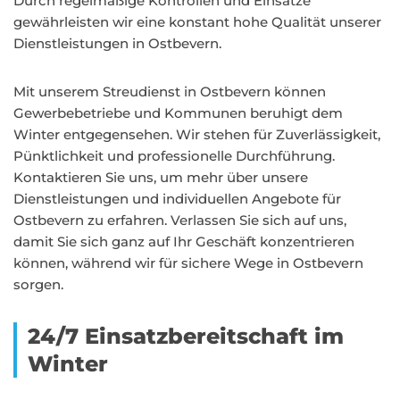
Durch regelmäßige Kontrollen und Einsätze
gewährleisten wir eine konstant hohe Qualität unserer
Dienstleistungen in Ostbevern.
Mit unserem Streudienst in Ostbevern können
Gewerbebetriebe und Kommunen beruhigt dem
Winter entgegensehen. Wir stehen für Zuverlässigkeit,
Pünktlichkeit und professionelle Durchführung.
Kontaktieren Sie uns, um mehr über unsere
Dienstleistungen und individuellen Angebote für
Ostbevern zu erfahren. Verlassen Sie sich auf uns,
damit Sie sich ganz auf Ihr Geschäft konzentrieren
können, während wir für sichere Wege in Ostbevern
sorgen.
24/7 Einsatzbereitschaft im
Winter