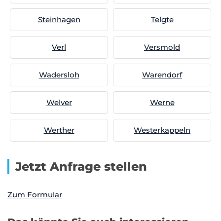
Steinhagen
Telgte
Verl
Versmold
Wadersloh
Warendorf
Welver
Werne
Werther
Westerkappeln
Jetzt Anfrage stellen
Zum Formular