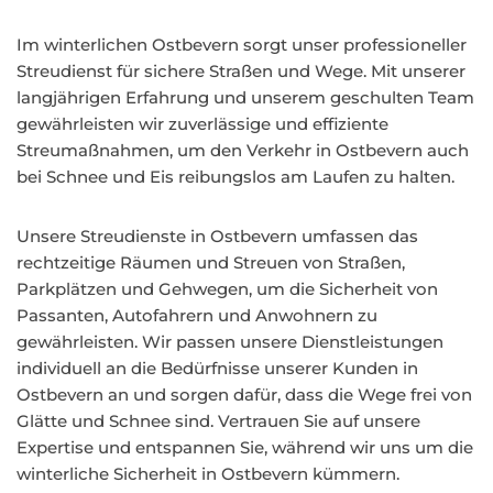
Im winterlichen Ostbevern sorgt unser professioneller
Streudienst für sichere Straßen und Wege. Mit unserer
langjährigen Erfahrung und unserem geschulten Team
gewährleisten wir zuverlässige und effiziente
Streumaßnahmen, um den Verkehr in Ostbevern auch
bei Schnee und Eis reibungslos am Laufen zu halten.
Unsere Streudienste in Ostbevern umfassen das
rechtzeitige Räumen und Streuen von Straßen,
Parkplätzen und Gehwegen, um die Sicherheit von
Passanten, Autofahrern und Anwohnern zu
gewährleisten. Wir passen unsere Dienstleistungen
individuell an die Bedürfnisse unserer Kunden in
Ostbevern an und sorgen dafür, dass die Wege frei von
Glätte und Schnee sind. Vertrauen Sie auf unsere
Expertise und entspannen Sie, während wir uns um die
winterliche Sicherheit in Ostbevern kümmern.