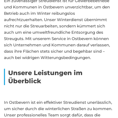
Ein zuverlässiger Streudienst ist für Gewerbebetriebe
und Kommunen in Ostbevern unverzichtbar, um den
Betrieb auch im Winter reibungslos
aufrechtzuerhalten. Unser Winterdienst übernimmt
nicht nur die Streuarbeiten, sondern kümmert sich
auch um eine umweltfreundliche Entsorgung des
Streuguts. Mit unserem Service in Ostbevern können
sich Unternehmen und Kommunen darauf verlassen,
dass ihre Flächen stets sicher und begehbar sind –
auch bei widrigen Witterungsbedingungen.
Unsere Leistungen im
Überblick
In Ostbevern ist ein effektiver Streudienst unerlässlich,
um sicher durch die winterlichen Straßen zu kommen.
Unser professionelles Team sorgt dafür, dass die