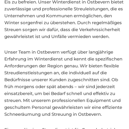
Eis zu befreien. Unser Winterdienst in Ostbevern bietet
zuverlässige und professionelle Streuleistungen, die es
Unternehmen und Kommunen ermöglichen, den
Winter sorgenfrei zu überstehen. Durch regelmäßiges
Streuen sorgen wir dafür, dass die Verkehrssicherheit
gewährleistet ist und Unfälle vermieden werden.
Unser Team in Ostbevern verfügt über langjährige
Erfahrung im Winterdienst und kennt die spezifischen
Anforderungen der Region genau. Wir bieten flexible
Streudienstleistungen an, die individuell auf die
Bedürfnisse unserer Kunden zugeschnitten sind. Ob
früh morgens oder spät abends – wir sind jederzeit
einsatzbereit, um bei Bedarf schnell und effektiv zu
streuen. Mit unserem professionellen Equipment und
geschultem Personal gewährleisten wir eine effiziente
Schneeräumung und Streuung in Ostbevern.