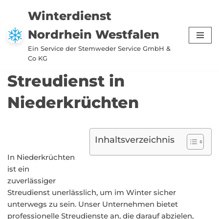
Winterdienst
Zum
Nordrhein Westfalen
Inhalt
springen
Ein Service der Stemweder Service GmbH &
Co KG
Streudienst in
Niederkrüchten
Inhaltsverzeichnis
In Niederkrüchten
ist ein
zuverlässiger
Streudienst unerlässlich, um im Winter sicher
unterwegs zu sein. Unser Unternehmen bietet
professionelle Streudienste an, die darauf abzielen,