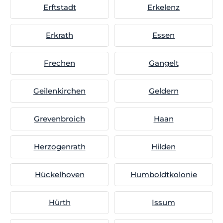
Erftstadt
Erkelenz
Erkrath
Essen
Frechen
Gangelt
Geilenkirchen
Geldern
Grevenbroich
Haan
Herzogenrath
Hilden
Hückelhoven
Humboldtkolonie
Hürth
Issum