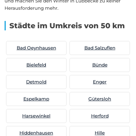
und machen Sie den Winter in Lübbecke zu keiner
Herausforderung mehr.
Städte im Umkreis von 50 km
Bad Oeynhausen
Bad Salzuflen
Bielefeld
Bünde
Detmold
Enger
Espelkamp
Gütersloh
Harsewinkel
Herford
Hiddenhausen
Hille