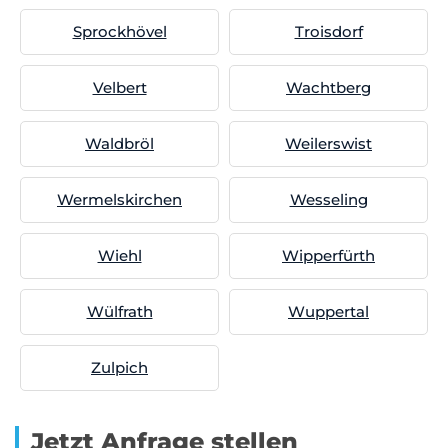
Sprockhövel
Troisdorf
Velbert
Wachtberg
Waldbröl
Weilerswist
Wermelskirchen
Wesseling
Wiehl
Wipperfürth
Wülfrath
Wuppertal
Zulpich
Jetzt Anfrage stellen