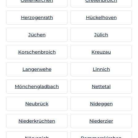
Geilenkirchen
Grevenbroich
Herzogenrath
Hückelhoven
Jüchen
Jülich
Korschenbroich
Kreuzau
Langerwehe
Linnich
Mönchengladbach
Nettetal
Neubrück
Nideggen
Niederkrüchten
Niederzier